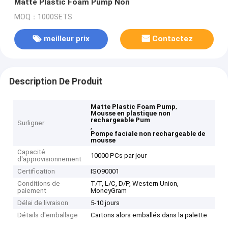
Matte Plastic Foam Pump Non
MOQ：1000SETS
meilleur prix
Contactez
Description De Produit
,
Matte Plastic Foam Pump
Mousse en plastique non
rechargeable Pum
Surligner
,
Pompe faciale non rechargeable de
mousse
Capacité
10000 PCs par jour
d'approvisionnement
Certification
ISO90001
Conditions de
T/T, L/C, D/P, Western Union,
paiement
MoneyGram
Délai de livraison
5-10 jours
Détails d'emballage
Cartons alors emballés dans la palette