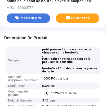
soins de la peau de bouteille avec le chapeau en
bambou
MOQ：1000SETS
meilleur prix
Contactez
Description De Produit
petit pain en bambou en verre de
chapeau sur la bouteille
,
Petit pain en verre de soins de la
Surligner
peau sur la bouteille
,
bouteilles 10ml de rouleau de preuve
de fuite
Capacité
10000 PCs par jour
d'approvisionnement
Certification
ISO90001
Conditions de
T/T, L/C, Western Union,
paiement
Délai de livraison
5-10 jours