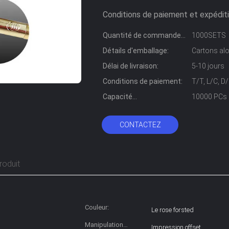
Conditions de paiement et expéditi
Quantité de commande
1000SETS
min:
Détails d'emballage:
Cartons alo
Délai de livraison:
5-10 jours
Conditions de paiement:
T/T, L/C, 
Capacité
10000 PCs 
d'approvisionnement:
CONTACTEZ
roduit
Couleur:
Le rose forsted
Manipulation
Impression offset