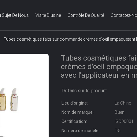
 Sujet De Nous
Visite D'usine
Contrôle De Qualité
Contactez-N
Tubes cosmétiques faits sur commande crèmes d'oeil empaquetant la v
Tubes cosmétiques fa
crèmes d'oeil empaquet
avec l'applicateur en m
Détails sur le produit:
Lieu d'origine:
La Chine
Nom de marque:
Buen
Certification:
ISO90001
Numéro de modèle:
T-5