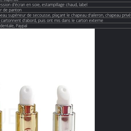
ession d'écran en soie, estampillage chaud, label
ur de panton
peau supérieur de secousse, plaçant le chapeau d'aileron, chapeau priv
r cartonnent d'abord, puis ont mis dans le carton externe
identale, Paypal