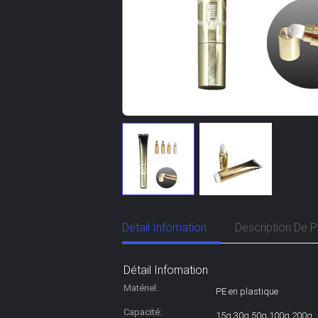
Détail Infomation
Description De P
Détail Infomation
Matériel:
PE en plastique
Capacité:
15g 30g 50g 100g 200g