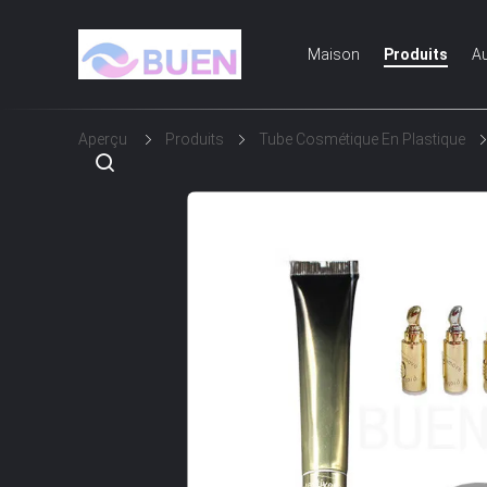
Maison
Produits
Au
Aperçu
Produits
Tube Cosmétique En Plastique