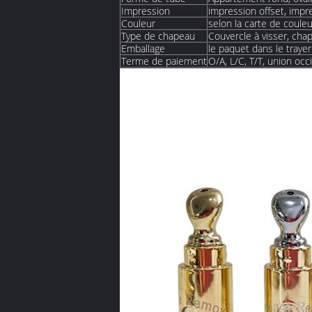
Impression
impression offset, impr
Couleur
selon la carte de coule
Type de chapeau
Couvercle à visser, cha
Emballage
le paquet dans le traye
Terme de paiement
O/A, L/C, T/T, union occ