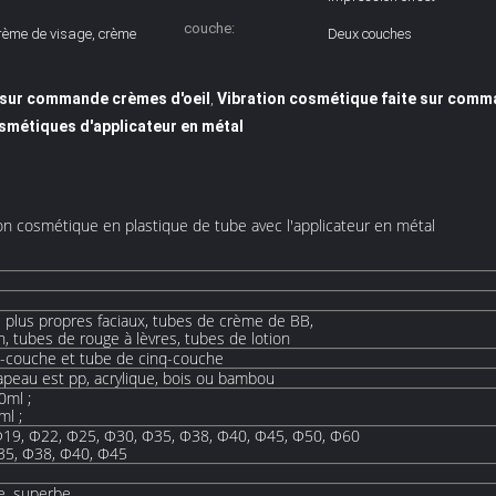
extérieure:
couche:
rème de visage, crème
Deux couches
 sur commande crèmes d'oeil
Vibration cosmétique faite sur comm
,
smétiques d'applicateur en métal
on cosmétique en plastique de tube avec l'applicateur en métal
 plus propres faciaux, tubes de crème de BB,
 tubes de rouge à lèvres, tubes de lotion
e-couche et tube de cinq-couche
hapeau est pp, acrylique, bois ou bambou
0ml ;
ml ;
Φ19, Φ22, Φ25, Φ30, Φ35, Φ38, Φ40, Φ45, Φ50, Φ60
Φ35, Φ38, Φ40, Φ45
e, superbe