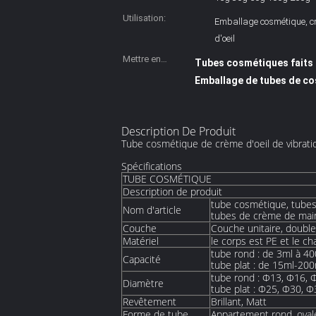
Utilisation:
Emballage cosmétique, c
d'oeil
Mettre en
Tubes cosmétiques faits
évidence:
Emballage de tubes de co
Description De Produit
Tube cosmétique de crème d'oeil de vibrati
Spécifications
TUBE COSMÉTIQUE
Description de produit
tube cosmétique, tubes
Nom d'article
tubes de crème de main,
Couche
Couche unitaire, doubl
Matériel
le corps est PE et le c
tube rond : de 3ml à 40
Capacité
tube plat : de 15ml-200
tube rond : Φ13, Φ16, 
Diamètre
tube plat : Φ25, Φ30, 
Revêtement
Brillant, Matt
Forme de tube
Appartement rond, oval