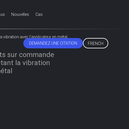
ous
Nouvelles
Cas
ibration avec l'applicateur en métal
DEMANDEZ UNE CITATION
FRENCH
its sur commande
ant la vibration
étal