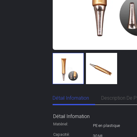
Détail Infomation
Description De P
Détail Infomation
Matériel:
PE en plastique
Capacité:
30 ML