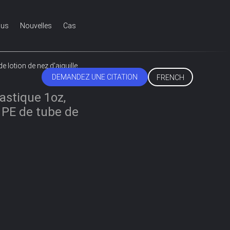
ous
Nouvelles
Cas
 lotion de nez d'aiguille
DEMANDEZ UNE CITATION
FRENCH
astique 1oz,
 PE de tube de