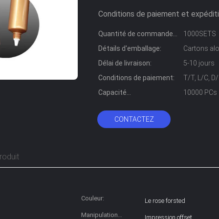
Conditions de paiement et expéditi
Quantité de commande
1000SETS
min:
Détails d'emballage:
Cartons alo
Délai de livraison:
5-10 jours
Conditions de paiement:
T/T, L/C, 
Capacité
10000 PCs 
d'approvisionnement:
CONTACTEZ
roduit
Couleur:
Le rose forsted
Manipulation
Impression offset