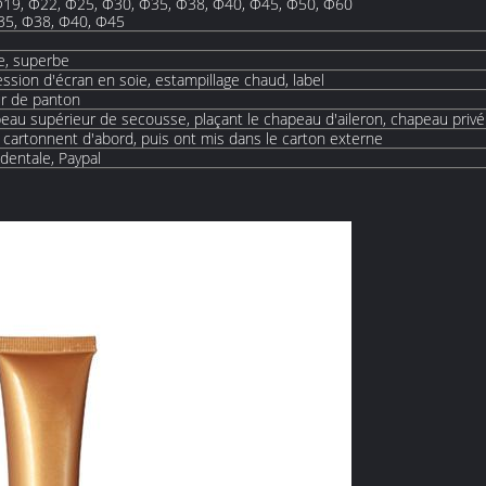
Φ19, Φ22, Φ25, Φ30, Φ35, Φ38, Φ40, Φ45, Φ50, Φ60
Φ35, Φ38, Φ40, Φ45
e, superbe
ession d'écran en soie, estampillage chaud, label
ur de panton
peau supérieur de secousse, plaçant le chapeau d'aileron, chapeau priv
r cartonnent d'abord, puis ont mis dans le carton externe
identale, Paypal