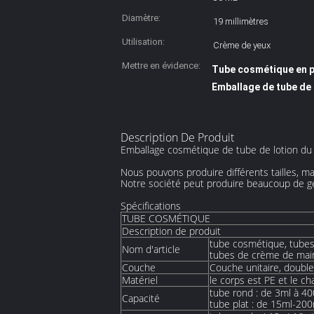
Diamètre:
19 millimètres
Utilisation:
Crème de yeux
Mettre en évidence:
Tube cosmétique en p
Emballage de tube de l
Description De Produit
Emballage cosmétique de tube de lotion du 
Nous pouvons produire différents tailles,
mat
Notre société peut produire beaucoup de ge
Spécifications
TUBE COSMÉTIQUE
Description de produit
tube cosmétique, tubes
Nom d'article
tubes de crème de main,
Couche
Couche unitaire, doubl
Matériel
le corps est PE et le c
tube rond : de 3ml à 40
Capacité
tube plat : de 15ml-200