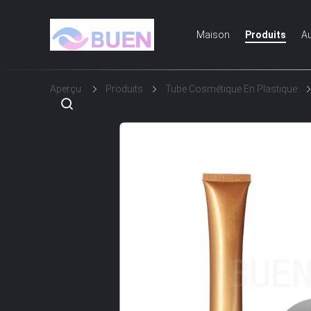
Maison
Produits
Au
Aperçu
Produits
Tube Cosmétique En Plastique