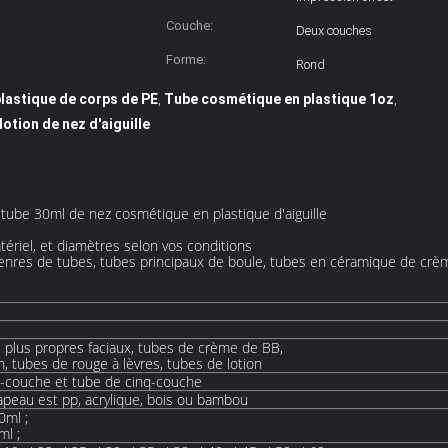
extérieure:
Couche:
Deux couches
Forme:
Rond
lastique de corps de PE
Tube cosmétique en plastique 1oz
,
,
otion de nez d'aiguille
tube 30ml de nez cosmétique en plastique d'aiguille
ériel,
et diamètres selon vos conditions
nres de tubes, tubes principaux de boule, tubes en céramique de crèm
 plus propres faciaux, tubes de crème de BB,
 tubes de rouge à lèvres, tubes de lotion
e-couche et tube de cinq-couche
hapeau est pp, acrylique, bois ou bambou
0ml ;
ml ;