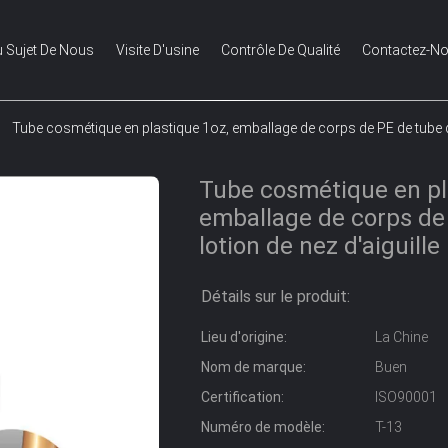
 Sujet De Nous
Visite D'usine
Contrôle De Qualité
Contactez-N
Tube cosmétique en plastique 1oz, emballage de corps de PE de tube de
Tube cosmétique en pl
emballage de corps de
lotion de nez d'aiguille
Détails sur le produit:
Lieu d'origine:
La Chine
Nom de marque:
Buen
Certification:
ISO90001
Numéro de modèle:
T-13