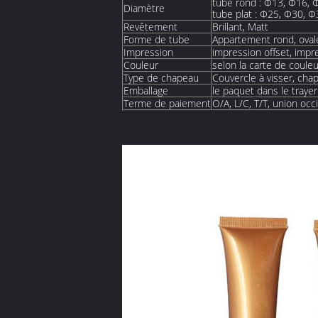
tube rond : Φ13, Φ16, 
Diamètre
tube plat : Φ25, Φ30, 
Revêtement
Brillant, Matt
Forme de tube
Appartement rond, oval
Impression
impression offset, impr
Couleur
selon la carte de coule
Type de chapeau
Couvercle à visser, cha
Emballage
le paquet dans le traye
Terme de paiement
O/A, L/C, T/T, union occ