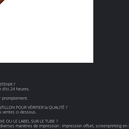
BTENIR ?
 d'ici 24 heures.
ur promptement.
NTILLON POUR VÉRIFIER la QUALITÉ ?
es ventes ci-dessous.
IE OU LE LABEL SUR LE TUBE ?
 diverses manières de impression : impression offset, screenprinting en 