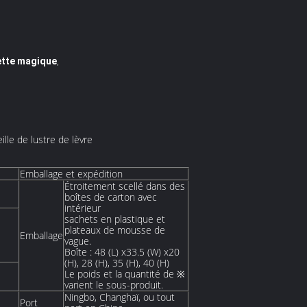
uette magique
,
lle de lustre de lèvre
Emballage et expédition
Étroitement scellé dans des
boîtes de carton avec
intérieur
sachets en plastique et
plateaux de mousse de
Emballage
vague.
Boîte : 48 (L) x33.5 (W) x20
(H), 28 (H), 35 (H), 40 (H)
Le poids et la quantité de ※
varient le sous-produit.
Ningbo, Changhaï, ou tout
Port