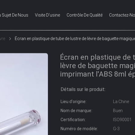
 Sujet De Nous
Visite D'usine
Contrôle De Qualité
Contactez-N
vre
Écran en plastique de tube de lustre de lèvre de baguette magiqu
Écran en plastique de 
lèvre de baguette magi
imprimant l'ABS 8ml é
Détails sur le produit:
Lieu d'origine:
La Chine
Nom de marque:
Buen
Certification:
ISO90001
Numéro de modèle:
G-3