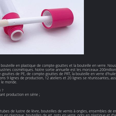
 bouteille en plastique de compte-gouttes et la bouteille en verre. N
ndustries cosmétiques. Notre sortie annuelle est les morceaux 200milli
-gouttes de PE, de compte-gouttes de PRT, la bouteille en verre d'huile e
ons 9 lignes de production, 12 ateliers et 20 lignes se réunissantes, ass
s le monde.
é ?
ant production en série ;
tubes de lustre de lèvre, bouteilles de vernis à ongles, ensembles de 
s en plastique, bouteilles de jet, pots en verre, pots en plastique et d'