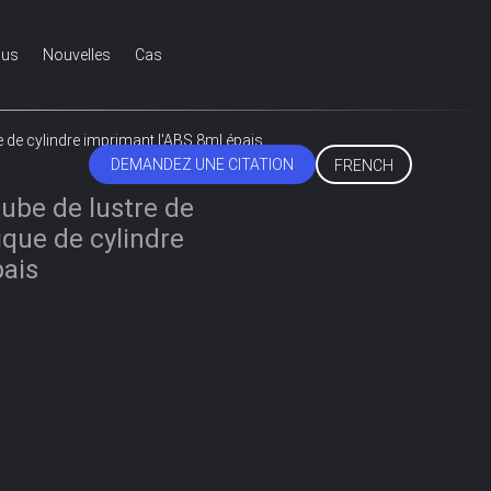
ous
Nouvelles
Cas
e de cylindre imprimant l'ABS 8ml épais
DEMANDEZ UNE CITATION
FRENCH
tube de lustre de
que de cylindre
pais