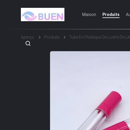
Maison
Produits
Au
Aperçu
Produits
Tube En Plastique De Lustre De Lè