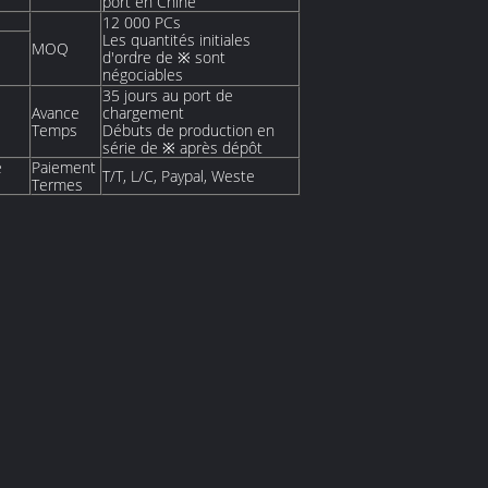
port en Chine
12 000 PCs
Les quantités initiales
MOQ
d'ordre de ※ sont
négociables
35 jours au port de
Avance
chargement
Temps
Débuts de production en
série de ※ après dépôt
e
Paiement
T/T, L/C, Paypal, Weste
Termes