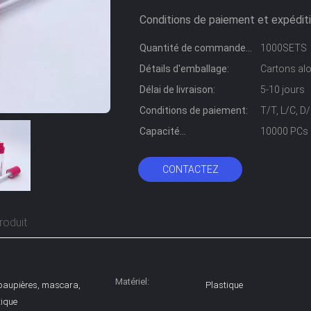
Conditions de paiement et expéditi
Quantité de commande
1000SETS
min:
Détails d'emballage:
Cartons alo
Délai de livraison:
5-10 jours
Conditions de paiement:
T/T, L/C, 
Capacité
10000 PCs 
d'approvisionnement:
CONTACTEZ
roduit
Matériel:
à paupières, mascara,
Plastique
tique