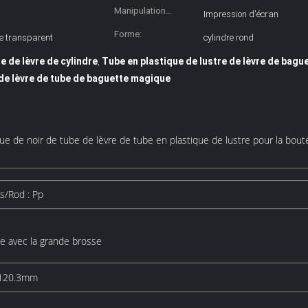
Manipulation
Impression d'écran
extérieure:
Forme:
e transparent
cylindre rond
e de lèvre de cylindre
Tube en plastique de lustre de lèvre de bag
,
 de lèvre de tube de baguette magique
e noir de tube de lèvre de tube en plastique de lustre pour la boutei
As/Rod : Pp
re avec la grande brosse
: 120.3mm