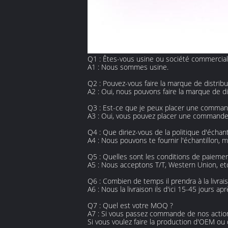
Q1 : Êtes-vous usine ou société commercial
A1 : Nous sommes usine.
Q2 : Pouvez-vous faire la marque de distribu
A2 : Oui, nous pouvons faire la marque de di
Q3 : Est-ce que je peux placer une comman
A3 : Oui, vous pouvez placer une command
Q4 : Que diriez-vous de la politique d'échant
A4 : Nous pouvons te fournir l'échantillon,
Q5 : Quelles sont les conditions de paiemen
A5 : Nous acceptons T/T, Western Union, et
Q6 : Combien de temps il prendra à la livra
A6 : Nous la livraison ils d'ici 15-45 jours 
Q7 : Quel est votre MOQ ?
A7 : Si vous passez commande de nos acti
Si vous voulez faire la production d'OEM o