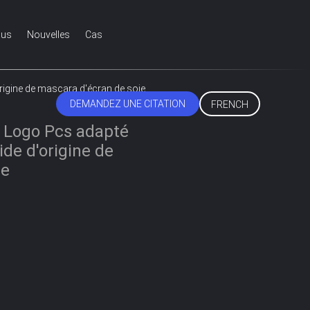
ous
Nouvelles
Cas
origine de mascara d'écran de soie
DEMANDEZ UNE CITATION
FRENCH
e Logo Pcs adapté
ide d'origine de
ie