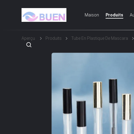
Maison
Produits
Au
Aperçu
Produits
Tube En Plastique De Mascara