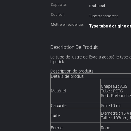
Capacité:
8 ml 10ml
Couleur:
Tube transparent
Mettre en évidence:
Type tube d'origine d
Description De Produit
Le tube de lustre de lèvre a adapté le type
Lipstick
Description de produits
Détails de produit
Chapeau : ABS
Matériel
Tube : PETG
Rod : Pp/bouche
Capacité
8ml /10 ml
Diamètre : 16,4 
Taille
Taille : 103mm
Forme
Rond