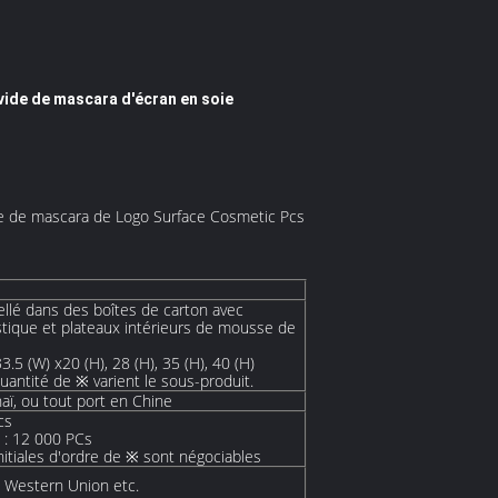
vide de mascara d'écran en soie
ube de mascara de Logo Surface Cosmetic Pcs
ellé dans des boîtes de carton avec
stique et plateaux intérieurs de mousse de
33.5 (W) x20 (H), 28 (H), 35 (H), 40 (H)
quantité de ※ varient le sous-produit.
aï, ou tout port en Chine
cs
 : 12 000 PCs
nitiales d'ordre de ※ sont négociables
l, Western Union etc.