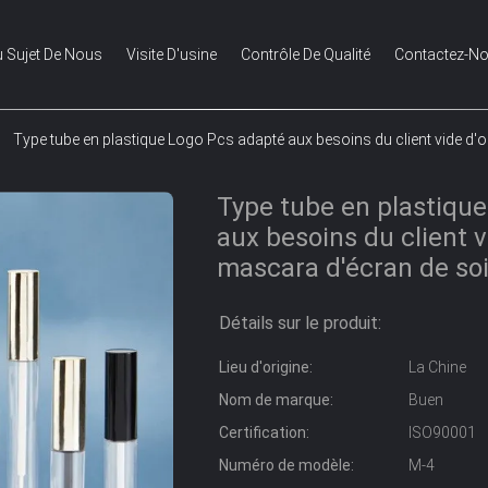
 Sujet De Nous
Visite D'usine
Contrôle De Qualité
Contactez-N
Type tube en plastique Logo Pcs adapté aux besoins du client vide d'
Type tube en plastiqu
aux besoins du client v
mascara d'écran de so
Détails sur le produit:
Lieu d'origine:
La Chine
Nom de marque:
Buen
Certification:
ISO90001
Numéro de modèle:
M-4