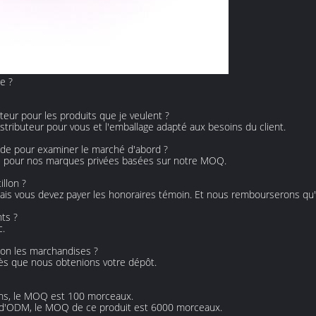
e ?
teur pour les produits que je veulent ?
stributeur pour vous et l'emballage adapté aux besoins du client.
de pour examiner le marché d'abord ?
e pour nos marques privées basées sur notre MOQ.
illon ?
 mais vous devez payer les honoraires témoin. Et nous rembourserons qu'
ts ?
c.
ison les marchandises ?
après que nous obtenions votre dépôt.
ons, le MOQ est 100 morceaux.
u d'ODM, le MOQ de ce produit est 6000 morceaux.