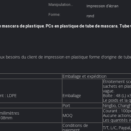
Manipulation
Impression d'écran
extérieure:
Forme:
rond
e mascara de plastique
PCs en plastique de tube de mascara
Tube 
,
,
 aux besoins du client de impression en plastique forme d'origine de t
Emballage et expédition
Étroitement sc
sachets en pla
vague.
nt : LDPE
Emballage
Boîte : 48 (L) x
Le poids et la 
Port
Ningbo, Changh
Courant : 100p
millimètres
MOQ
Aucune actions
, 108mm
Les quantités i
Conditions de
T/T, L/C, Paypa
paiement