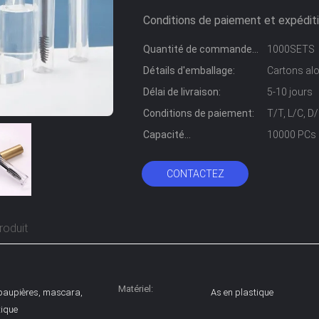
Conditions de paiement et expéditi
Quantité de commande
1000SETS
min:
Détails d'emballage:
Cartons alo
Délai de livraison:
5-10 jours
Conditions de paiement:
T/T, L/C, D
Capacité
10000 PCs 
d'approvisionnement:
CONTACTEZ
roduit
Matériel:
à paupières, mascara,
As en plastique
tique