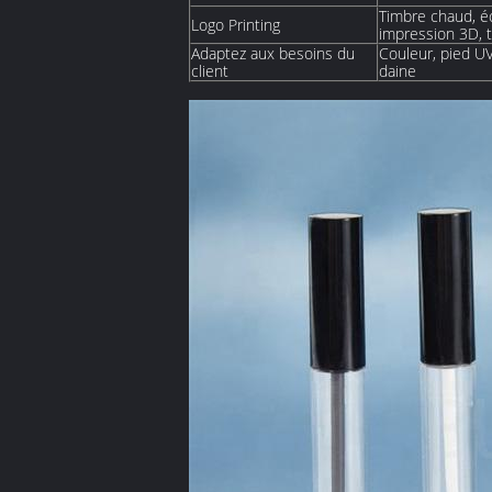
Timbre chaud, éc
Logo Printing
impression 3D, tr
Adaptez aux besoins du
Couleur, pied U
client
daine