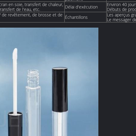
ran en soie, transfert de chaleur,
Environ 40 jou
Délai d'exécution
ansfert de l'eau, etc.
Débuts de prod
V de revêtement, de brosse et de
Les aperçus gr
Échantillons
Le messager d