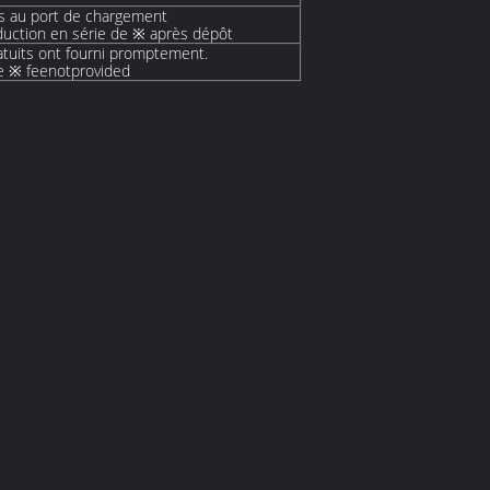
rs au port de chargement
uction en série de ※ après dépôt
atuits ont fourni promptement.
e ※ feenotprovided