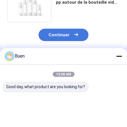
pp autour de la bouteille vide
de lotion écologique
Continuer
Buen
Produits Recommandés
12:46 AM
Good day, what product are you looking for?
Estampillage chaud
Matte cosmétique
Bouteille vide 
de la lotion ISO9001
privée d'air en
lotion d'ANIM
de bouteille privée
plastique de
FAMILIER de p