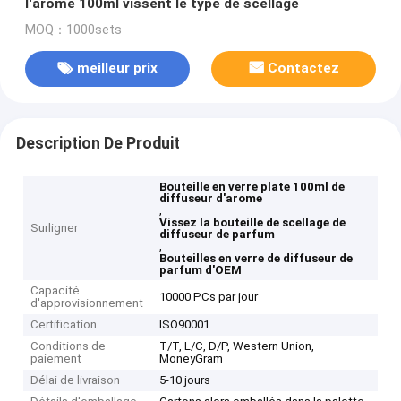
l'arome 100ml vissent le type de scellage
MOQ：1000sets
meilleur prix
Contactez
Description De Produit
Bouteille en verre plate 100ml de
diffuseur d'arome
,
Vissez la bouteille de scellage de
Surligner
diffuseur de parfum
,
Bouteilles en verre de diffuseur de
parfum d'OEM
Capacité
10000 PCs par jour
d'approvisionnement
Certification
ISO90001
Conditions de
T/T, L/C, D/P, Western Union,
paiement
MoneyGram
Délai de livraison
5-10 jours