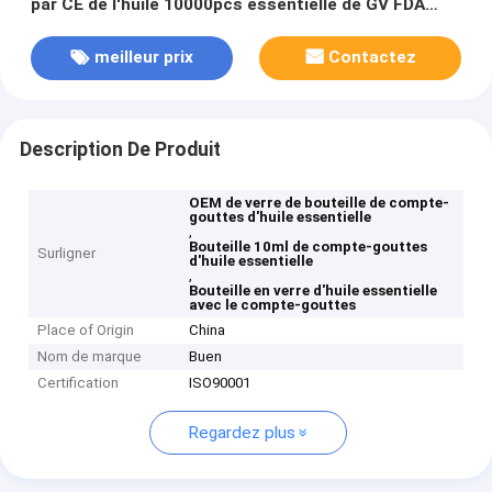
par CE de l'huile 10000pcs essentielle de GV FDA
d'OIN acceptable
meilleur prix
Contactez
Description De Produit
OEM de verre de bouteille de compte-
gouttes d'huile essentielle
,
Bouteille 10ml de compte-gouttes
Surligner
d'huile essentielle
,
Bouteille en verre d'huile essentielle
avec le compte-gouttes
Place of Origin
China
Nom de marque
Buen
Certification
ISO90001
Regardez plus