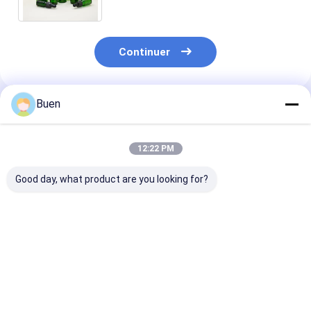
Continuer
Buen
Produits Recommandés
12:22 PM
Good day, what product are you looking for?
Amber Glass Dropper
Screw Cap Perfume
Amber Glass D
Bottle Featuring
Spray Bottle
Bottle Featuri
Printing Perfect for
Offering Plastic
Plastic Should
Essential Oils and
Shoulder and Rubber
Rubber Calibr
Custom Label
Lid Perfect for
Blank or Print
Meilleur prix
Meilleur prix
Meilleur p
Solutions
Custom Fragrance
Suitable for