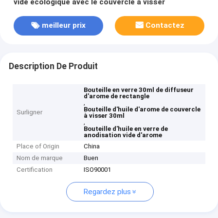
vide écologique avec le couvercle à visser
meilleur prix
Contactez
Description De Produit
Bouteille en verre 30ml de diffuseur
d'arome de rectangle
,
Bouteille d'huile d'arome de couvercle
Surligner
à visser 30ml
,
Bouteille d'huile en verre de
anodisation vide d'arome
Place of Origin
China
Nom de marque
Buen
Certification
ISO90001
Regardez plus