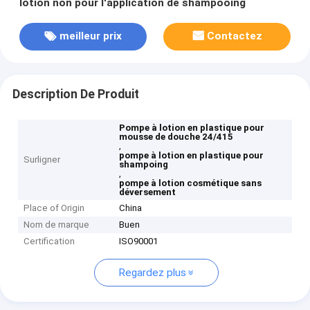
lotion non pour l'application de shampooing
meilleur prix
Contactez
Description De Produit
Pompe à lotion en plastique pour
mousse de douche 24/415
,
pompe à lotion en plastique pour
Surligner
shampoing
,
pompe à lotion cosmétique sans
déversement
Place of Origin
China
Nom de marque
Buen
Certification
ISO90001
Regardez plus