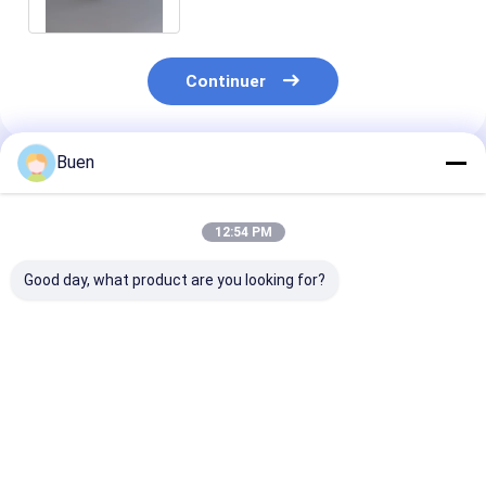
Continuer
Buen
Produits Recommandés
12:54 PM
Good day, what product are you looking for?
Pompes à lotion en
Pompe de fondation
Pompe crème 
plastique anodisées
de pompe de crème
Gold Lotion P
de traitement de
Bottle, chef de
pompe de lotion en
pompe de savo
plastique en
pour la bouteil
Meilleur prix
Meilleur prix
Meilleur p
aluminium d'or
jet