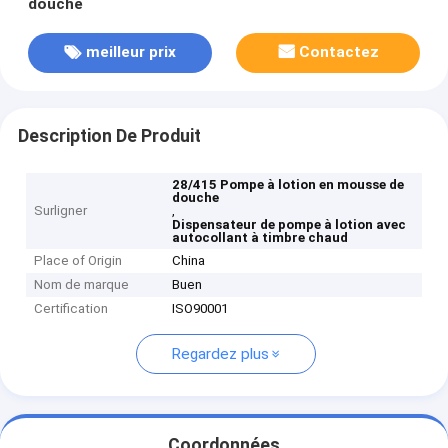
douche
meilleur prix
Contactez
Description De Produit
28/415 Pompe à lotion en mousse de
douche
Surligner
,
Dispensateur de pompe à lotion avec
autocollant à timbre chaud
Place of Origin
China
Nom de marque
Buen
Certification
ISO90001
Regardez plus
Coordonnées