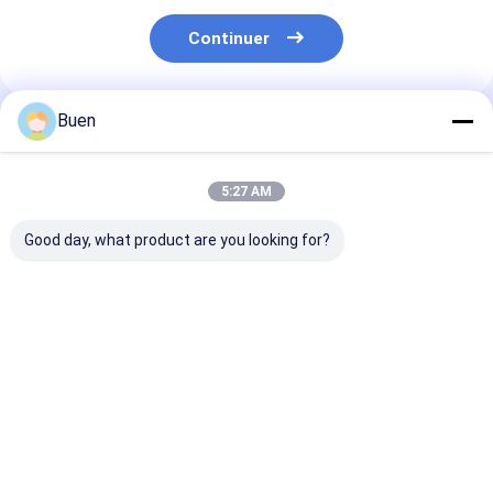
Continuer
Buen
Produits Recommandés
5:27 AM
Good day, what product are you looking for?
Pompes à lotion en
Pompe de fondation
Pompe crème 
plastique anodisées
de pompe de crème
Gold Lotion P
de traitement de
Bottle, chef de
pompe de lotion en
pompe de savo
plastique en
pour la bouteil
Meilleur prix
Meilleur prix
Meilleur p
aluminium d'or
jet