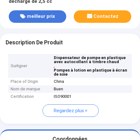
décharge de 2,5 cc
meilleur prix
Contactez
Description De Produit
Dispensateur de pompe en plastique
avec autocollant à timbre chaud
Surligner
,
Pompes à lotion en plastique à écran
de soie
Place of Origin
China
Nom de marque
Buen
Certification
ISO90001
Regardez plus
Coordonnées