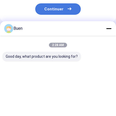
Continuer
Buen
Produits Recommandés
2:28 AM
Good day, what product are you looking for?
Pompes à lotion en
Pompe de fondation
Pompe crème 
plastique anodisées
de pompe de crème
Gold Lotion P
de traitement de
Bottle, chef de
pompe de lotion en
pompe de savo
plastique en
pour la bouteil
Meilleur prix
Meilleur prix
Meilleur p
aluminium d'or
jet