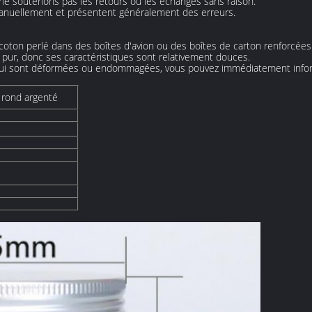
s ne soutenons pas les retours ou les échanges sans raison.
anuellement et présentent généralement des erreurs.
oton perlé dans des boîtes d'avion ou des boîtes de carton renforcées
m pur, donc ses caractéristiques sont relativement douces.
qui sont déformées ou endommagées, vous pouvez immédiatement informe
e rond argenté