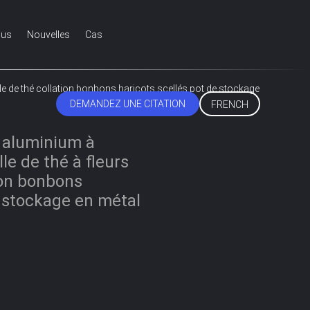
ous
Nouvelles
Cas
ille de thé collation bonbons haricots scellés pot de stockage
DEMANDEZ UNE CITATION
FRENCH
n aluminium à
le de thé à fleurs
ion bonbons
e stockage en métal