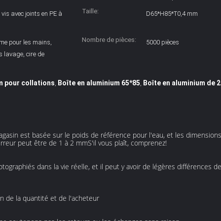
Taille:
vis avec joints en PE à
D65*H85*T0,4 mm
Nombre de pièces:
ème pour les mains,
5000 pièces
s lavage, cire de
m pour collations
Boîte en aluminium 65*85
Boîte en aluminium de 2
,
,
agasin est basée sur le poids de référence pour l'eau, et les dimension
eur peut être de 1 à 2 mmS'il vous plaît, comprenez!
ographiés dans la vie réelle, et il peut y avoir de légères différences 
 de la quantité et de l'acheteur