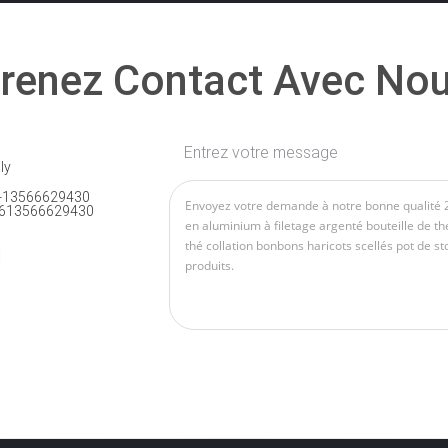
renez Contact Avec No
Entrez votre message
ly
-13566629430
613566629430