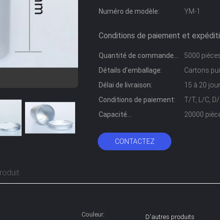
Numéro de modèle:
YM-1
Conditions de paiement et expéditi
Quantité de commande
5000 pièce
min:
Détails d'emballage:
Cartons pui
Délai de livraison:
15 à 20 jou
Conditions de paiement:
T/T, L/C, 
Capacité
20000 pièce
d'approvisionnement:
CONTACTEZ
roduit
Couleur:
D'autres produits