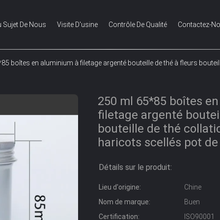
 Sujet De Nous
Visite D'usine
Contrôle De Qualité
Contactez-N
85 boîtes en aluminium à filetage argenté bouteille de thé à fleurs boute
250 ml 65*85 boîtes e
filetage argenté bouteil
bouteille de thé collat
haricots scellés pot d
Détails sur le produit:
Lieu d'origine:
Chine
Nom de marque:
Buen
Certification:
ISO90001