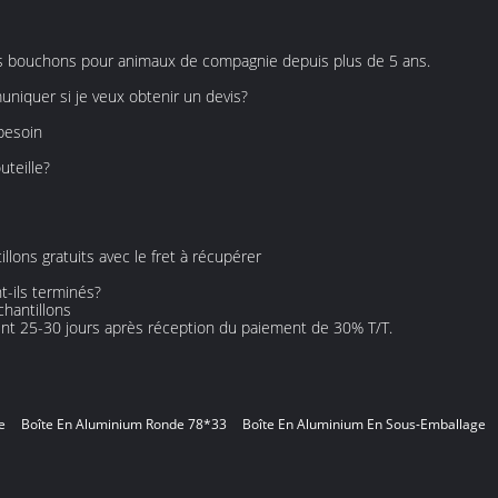
es bouchons pour animaux de compagnie depuis plus de 5 ans.
niquer si je veux obtenir un devis?
 besoin
uteille?
llons gratuits avec le fret à récupérer
t-ils terminés?
chantillons
ent 25-30 jours après réception du paiement de 30% T/T.
e
Boîte En Aluminium Ronde 78*33
Boîte En Aluminium En Sous-Emballage