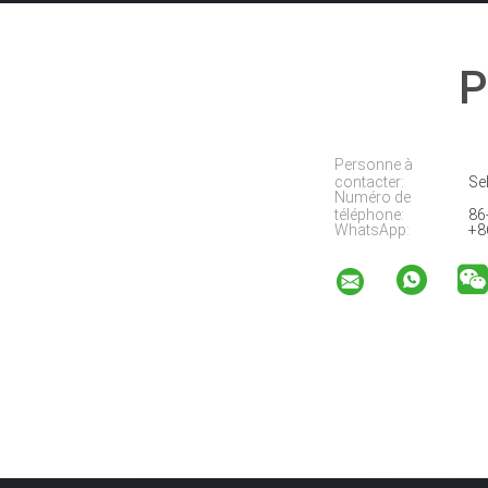
P
Personne à
contacter:
Sel
Numéro de
téléphone:
86
WhatsApp:
+8