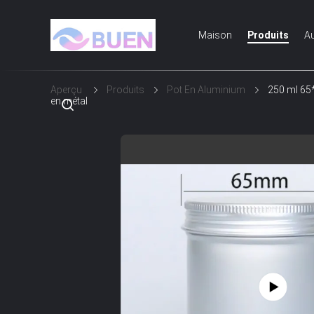
Maison
Produits
Au
Aperçu
Produits
Pot En Aluminium
250 ml 65*
en métal