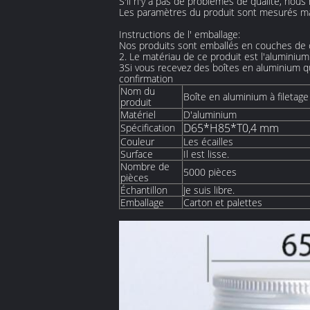
S'il n'y a pas de problèmes de qualité, nou
Les paramètres du produit sont mesurés m
Instructions de l' emballage:
Nos produits sont emballés en couches de c
2. Le matériau de ce produit est l'aluminiu
3Si vous recevez des boîtes en aluminium 
confirmation
Nom du
Boîte en aluminium à filetag
produit
Matériel
D'aluminium
D65*H85*T0,4 mm
Spécification
Couleur
Les écailles
Surface
Il est lisse.
Nombre de
5000 pièces
pièces
Échantillon
Je suis libre.
Emballage
Carton et palettes