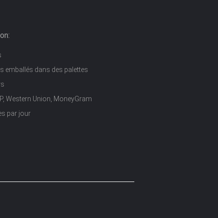
on:
s
s emballés dans des palettes
rs
D/P, Western Union, MoneyGram
s par jour