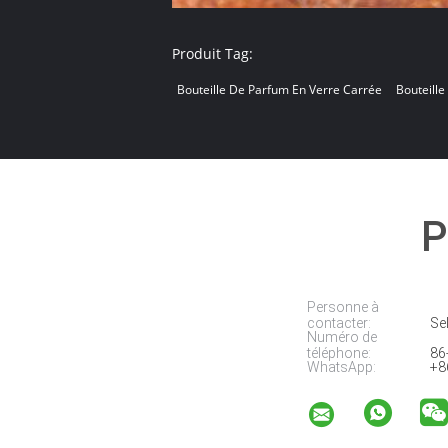
Produit Tag:
Bouteille De Parfum En Verre Carrée
Bouteill
P
Personne à
contacter:
Sel
Numéro de
téléphone:
86
WhatsApp:
+8