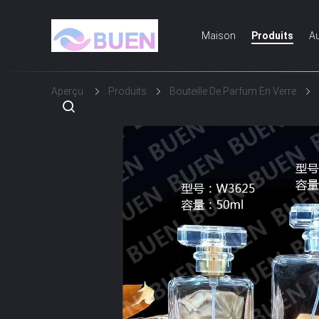
Maison
Produits
Au
Aperçu
Produits
Bouteille De Parfum En Verre