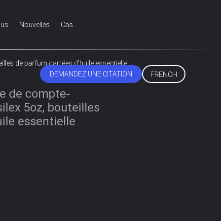
ous
Nouvelles
Cas
illes de parfum carrées d'huile essentielle
DEMANDEZ UNE CITATION
FRENCH
re de compte-
lex 5oz, bouteilles
ile essentielle