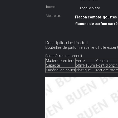
forme:
Longue place
Mettre en
Flacon compte-gouttes d
évidence:
flacons de parfum carrés 
Description De Produit
Bouteilles de parfum en verre d'huile essen
Paramètres de produit
Matière première
Verre
Couleur
Capacité
50ml/150ml
Point d'origi
Matériel de collier
Plastique
Matière prem