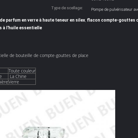
Type de scellage:
Pompe de pulvérisateur ave
e parfum en verre à haute teneur en silex
flacon compte-gouttes d
,
à l'huile essentielle
tielle de bouteille de compte-gouttes de place
Toute couleur
ne
La Chine
ière
Verre