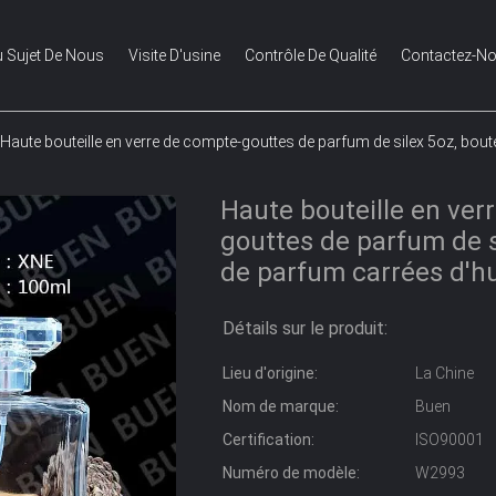
 Sujet De Nous
Visite D'usine
Contrôle De Qualité
Contactez-N
Haute bouteille en verre de compte-gouttes de parfum de silex 5oz, boute
Haute bouteille en ver
gouttes de parfum de si
de parfum carrées d'hu
Détails sur le produit:
Lieu d'origine:
La Chine
Nom de marque:
Buen
Certification:
ISO90001
Numéro de modèle:
W2993