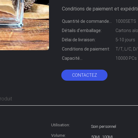
Conditions de paiement et expéditi
Quantité de commande
1000SETS
min:
Détails d'emballage:
Cartons alo
Délai de livraison:
5-10 jours
Conditions de paiement:
T/T, L/C, 
Capacité
10000 PCs 
d'approvisionnement:
CONTACTEZ
roduit
Utilisation:
Soin personnel
Volume:
50ML 100ML