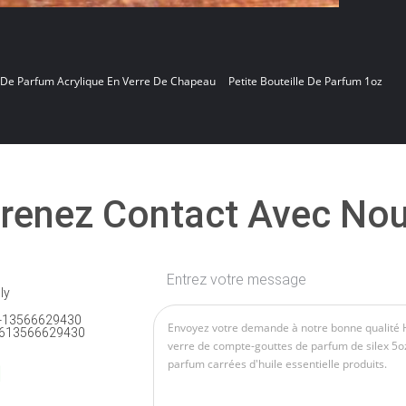
e De Parfum Acrylique En Verre De Chapeau
Petite Bouteille De Parfum 1oz
renez Contact Avec No
Entrez votre message
ly
-13566629430
613566629430