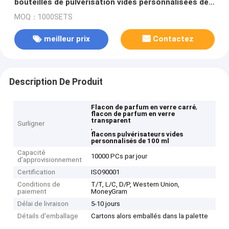
bouteilles de pulvérisation vides personnalisées de
100 ml
MOQ：1000SETS
meilleur prix
Contactez
Description De Produit
,
Flacon de parfum en verre carré
flacon de parfum en verre
transparent
Surligner
,
flacons pulvérisateurs vides
personnalisés de 100 ml
Capacité
10000 PCs par jour
d'approvisionnement
Certification
ISO90001
Conditions de
T/T, L/C, D/P, Western Union,
paiement
MoneyGram
Délai de livraison
5-10 jours
Détails d'emballage
Cartons alors emballés dans la palette