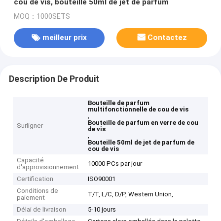
cou de vis, bouteille 50ml de jet de parfum
MOQ：1000SETS
meilleur prix
Contactez
Description De Produit
Bouteille de parfum
multifonctionnelle de cou de vis
,
Bouteille de parfum en verre de cou
Surligner
de vis
,
Bouteille 50ml de jet de parfum de
cou de vis
Capacité
10000 PCs par jour
d'approvisionnement
Certification
ISO90001
Conditions de
T/T, L/C, D/P, Western Union,
paiement
Délai de livraison
5-10 jours