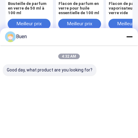
Bouteille de parfum
Flacon de parfum en
Flacon de par
en verre de 50 ml à
verre pour huile
vaporisateur e
100 ml
essentielle de 100 ml
verre vide
Meilleur prix
Meilleur prix
Meilleur p
Buen
Aperçu
Au sujet de
Contactez-
Desktop
nous
nous
Site
4:32 AM
Plan du site
Privacy Policy
Qualité
Bouteille de parfum en verre
Usine De Chine.Copyright ©
Good day, what product are you looking for?
2026 Ningbo miny hydraulic machinery co.,ltd.. All Rights Reserved.
Maison
Produits
Au sujet de nous