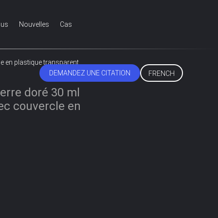
ous
Nouvelles
Cas
e en plastique transparent
DEMANDEZ UNE CITATION
FRENCH
erre doré 30 ml
ec couvercle en