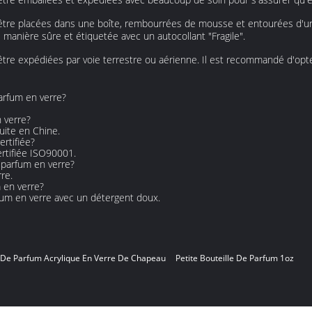
t être placées dans une boîte, rembourrées de mousse et entourées d'
 manière sûre et étiquetée avec un autocollant "Fragile".
 être expédiées par voie terrestre ou aérienne. Il est recommandé d'op
parfum en verre?
n verre?
uite en Chine.
ertifiée?
ertifiée ISO90001.
e parfum en verre?
re.
 en verre?
arfum en verre avec un détergent doux.
e De Parfum Acrylique En Verre De Chapeau
Petite Bouteille De Parfum 1oz