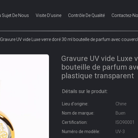
 Sujet De Nous
Visite D'usine
Contrôle De Qualité
Contactez-N
Gravure UV vide Luxe verre doré 30 ml bouteille de parfum avec couvercl
Gravure UV vide Luxe v
bouteille de parfum av
plastique transparent
Détails sur le produit:
Lieu d'origine:
Chine
Nom de marque:
Buen
Certification:
ISO90001
Numéro de modèle:
UV-3