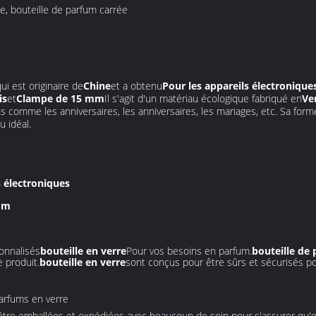
ue, bouteille de parfum carrée
qui est originaire de
Chine
et a obtenu
Pour les appareils électronique
is
et
Clampe de 15 mm
Il s'agit d'un matériau écologique fabriqué en
Ve
s comme les anniversaires, les anniversaires, les mariages, etc. Sa form
u idéal.
s électroniques
 mm
onnalisés
bouteille en verre
Pour vos besoins en parfum.
bouteille de
e produit.
bouteille en verre
sont conçus pour être sûrs et sécurisés po
parfums en verre
être emballées et expédiées avec beaucoup de soin pour s'assurer qu'ell