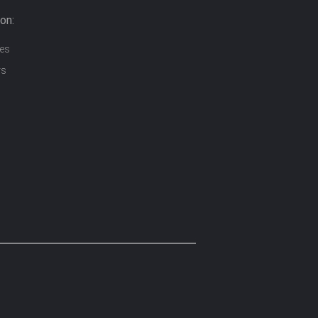
on:
ces
rs