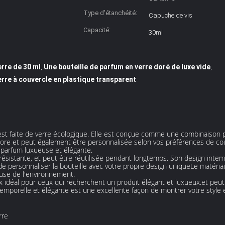
Type d'étanchéité:
Capuche de vis
Capacité:
30ml
erre de 30 ml
Une bouteille de parfum en verre doré de luxe vide
,
,
erre à couvercle en plastique transparent
est faite de verre écologique. Elle est conçue comme une combinaison p
olore et peut également être personnalisée selon vos préférences de cou
 parfum luxueuse et élégante.
 résistante, et peut être réutilisée pendant longtemps. Son design intem
e personnaliser la bouteille avec votre propre design uniqueLe matériau
use de l'environnement.
ix idéal pour ceux qui recherchent un produit élégant et luxueux.et peut
temporelle et élégante est une excellente façon de montrer votre style 
rre