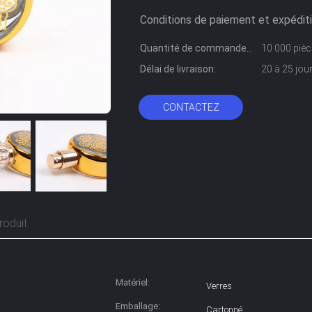
Conditions de paiement et expéditi
Quantité de commande
10 000 piè
min:
Délai de livraison:
20 à 25 jou
CONTACTEZ
roduit
Matériel:
Verres
Emballage:
Cartonné