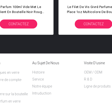
q Ont Dirigé La Bouteille De
Le Jet De Parfum En
fum En Verre Blanche 100ml
Verre Rond Met Les Bouteill
La Couverture Pesée Argentée
Bouteille De Parfum Vides
UV
Décalque 50ml
CONTACTEZ
CONTACTEZ
s
Au Sujet De Nous
Visite D'usine
Histoire
OEM / ODM
ues en verre
Service
R & D
erre de compte-
Notre équipe
Ligne de produits
Intruduction
rre sur la bouteille
arfum en verre