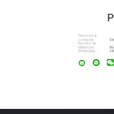
P
Personne à
contacter:
Sel
Numéro de
téléphone:
86
WhatsApp:
+8