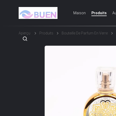
Maison
Produits
Au
Aperçu
Produits
Bouteille De Parfum En Verre