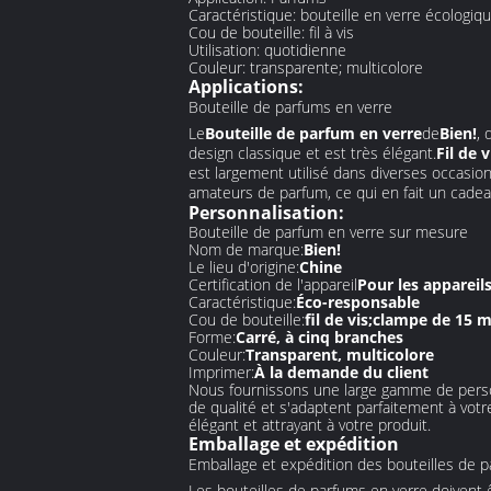
Caractéristique: bouteille en verre écologiq
Cou de bouteille: fil à vis
Utilisation: quotidienne
Couleur: transparente; multicolore
Applications:
Bouteille de parfums en verre
Le
Bouteille de parfum en verre
de
Bien!
, 
design classique et est très élégant.
Fil de v
est largement utilisé dans diverses occasion
amateurs de parfum, ce qui en fait un cadea
Personnalisation:
Bouteille de parfum en verre sur mesure
Nom de marque:
Bien!
Le lieu d'origine:
Chine
Certification de l'appareil
Pour les appareil
Caractéristique:
Éco-responsable
Cou de bouteille:
fil de vis;clampe de 15
Forme:
Carré, à cinq branches
Couleur:
Transparent, multicolore
Imprimer:
À la demande du client
Nous fournissons une large gamme de pers
de qualité et s'adaptent parfaitement à votr
élégant et attrayant à votre produit.
Emballage et expédition
Emballage et expédition des bouteilles de 
Les bouteilles de parfums en verre doivent 