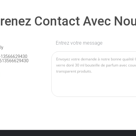
renez Contact Avec No
Entrez votre message
ly
-13566629430
613566629430