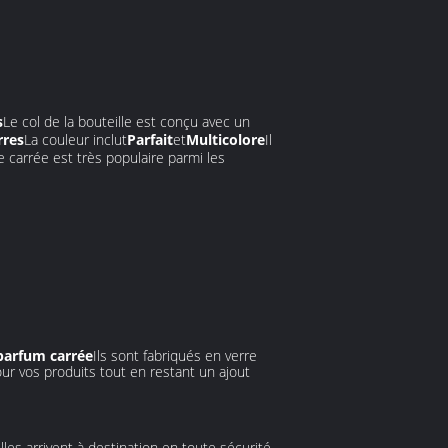
s
Le col de la bouteille est conçu avec un
rres
La couleur inclut
Parfait
et
Multicolore
Il
e carrée est très populaire parmi les
 parfum carrée
Ils sont fabriqués en verre
ur vos produits tout en restant un ajout
es arrivent à destination en toute sécurité.