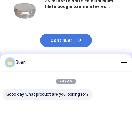
25 ml 48*18 boîte en aluminium
fileté bougie baume à lèvres
aromathérapie baume à lèvres
crème cosmétique boîte d'essai
échantillon
Continuer
Buen
Produits Recommandés
7:47 AM
Good day, what product are you looking for?
250 ml 65*85 boîtes
300 ml 83*75 boîtes
80g 68*35 fil
en aluminium à
en aluminium
d'argent boîte