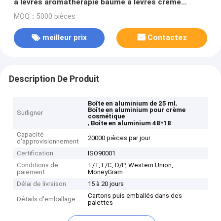
à lèvres aromathérapie baume à lèvres crème
cosmétique boîte d'essai échantillon
MOQ：5000 pièces
meilleur prix
Contactez
Description De Produit
,
Boîte en aluminium de 25 ml
Boîte en aluminium pour crème
Surligner
cosmétique
,
Boîte en aluminium 48*18
Capacité
20000 pièces par jour
d'approvisionnement
Certification
ISO90001
Conditions de
T/T, L/C, D/P, Western Union,
paiement
MoneyGram
Délai de livraison
15 à 20 jours
Cartons puis emballés dans des
Détails d'emballage
palettes